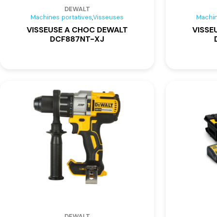
DEWALT
,
Machines portatives
Visseuses
Machin
VISSEUSE A CHOC DEWALT
VISSE
DCF887NT-XJ
DEWALT