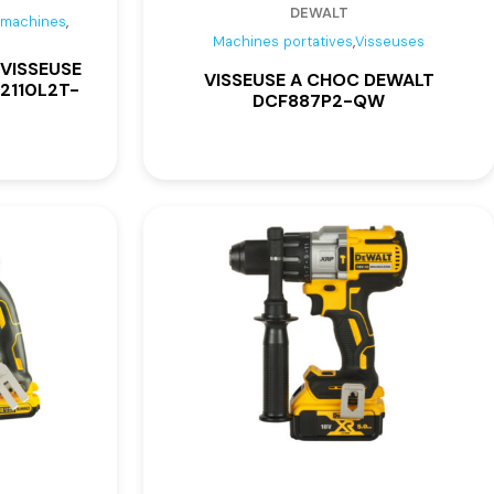
DEWALT
,
e machines
,
Machines portatives
Visseuses
 VISSEUSE
VISSEUSE A CHOC DEWALT
2110L2T-
DCF887P2-QW