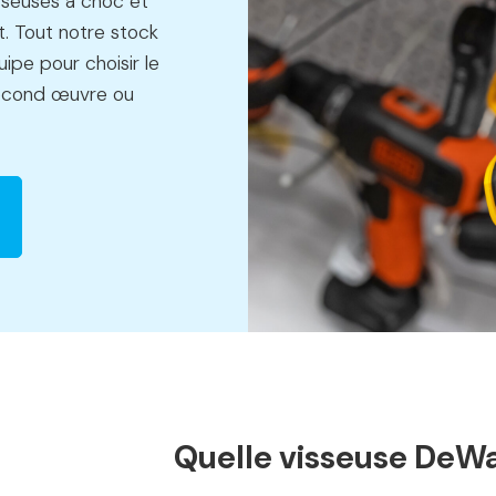
sseuses à choc et
. Tout notre stock
uipe pour choisir le
second œuvre ou
Quelle visseuse DeWal