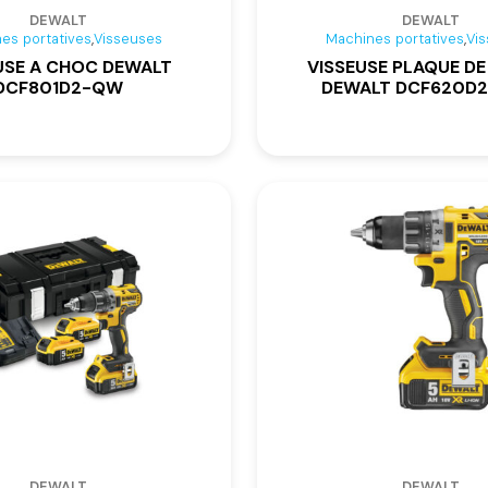
DEWALT
DEWALT
,
,
es portatives
Visseuses
Machines portatives
Vi
USE A CHOC DEWALT
VISSEUSE PLAQUE DE
DCF801D2-QW
DEWALT DCF620D
DEWALT
DEWALT