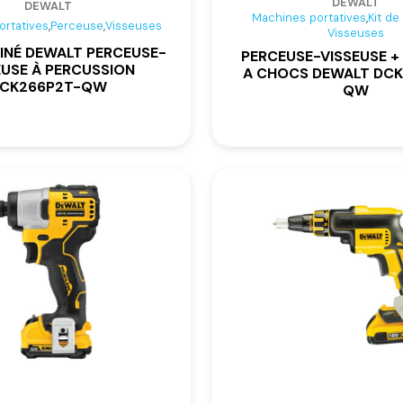
DEWALT
DEWALT
,
Machines portatives
Kit d
,
,
ortatives
Perceuse
Visseuses
Visseuses
INÉ DEWALT PERCEUSE-
PERCEUSE-VISSEUSE +
EUSE À PERCUSSION
A CHOCS DEWALT DCK
CK266P2T-QW
QW