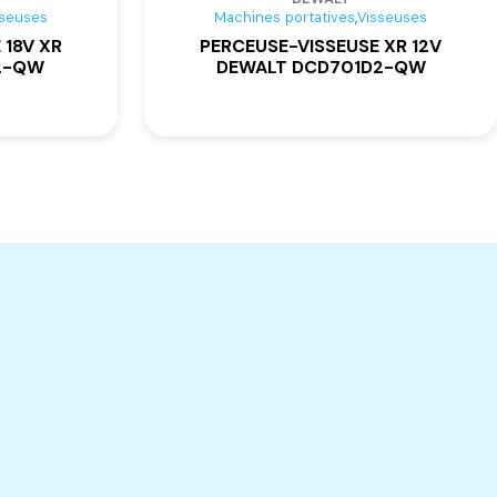
,
sseuses
Machines portatives
Visseuses
 18V XR
PERCEUSE-VISSEUSE XR 12V
2-QW
DEWALT DCD701D2-QW