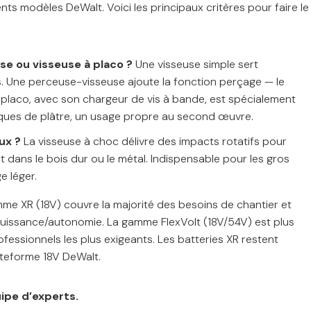
rents modèles DeWalt. Voici les principaux critères pour faire le
e ou visseuse à placo ?
Une visseuse simple sert
s. Une perceuse-visseuse ajoute la fonction perçage — le
à placo, avec son chargeur de vis à bande, est spécialement
ques de plâtre, un usage propre au second œuvre.
ux ?
La visseuse à choc délivre des impacts rotatifs pour
nt dans le bois dur ou le métal. Indispensable pour les gros
e léger.
me XR (18V) couvre la majorité des besoins de chantier et
puissance/autonomie. La gamme FlexVolt (18V/54V) est plus
fessionnels les plus exigeants. Les batteries XR restent
ateforme 18V DeWalt.
uipe d’experts.