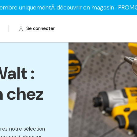
 uniquement
À découvrir en magasin : PROMOS sur le
Se connecter
alt :
n chez
ez notre sélection