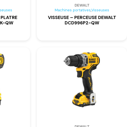
DEWALT
,
sseuses
Machines portatives
Visseuses
 PLATRE
VISSEUSE – PERCEUSE DEWALT
2K-QW
DCD996P2-QW
DEWALT